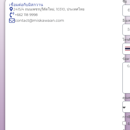
ชื่อ
เชื่อมต่อกับมิสกวาน
2415/4 ถนนเพชรบุรีตัดใหม่, 10310, ประเทศไทย
+662 118 9998
contact@miskawaan.com
อีเมล
โทรศ
ป
+
ข้อค
คุณท
การย
ฉ