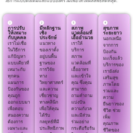
วิธีการแบบดั้งเดิมและแบบองค์รวมเพื่อให้ได้ผลลัพธ์ที่ดีที่สุด.
การปรับ
มีหลักฐาน
สภาพ
สุขภาพ
ให้เหมาะ
เชิง
แวดล้อมที่
ระยะยาว
กับบุคคล
ประจักษ์
เอื้ออำนวย
นอกเหนือ
เราไม่เชื่อ
แนวทาง
เราให้
จากการ
ในวิธีการ
ของเราตั้ง
บริการ
ป้องกัน
แก้ปัญหา
อยู่บนพื้น
สภาพ
มะเร็งแล้ว
แบบเดียวที่
ฐานของ
แวดล้อมที่
บริการของ
เหมาะกับ
การวิจัย
เอื้ออาทร
เรายังส่ง
ทุกคน
ทาง
และเข้าใจ
เสริมสุข
แผนการ
วิทยาศาสตร์
คุณ ซึ่งคุณ
ภาพโดย
ป้องกันของ
และความ
สามารถ
รวมและ
คุณถูก
เชี่ยวชาญ
ถามคำถาม
ความ
ออกแบบมา
ทางคลินิก
แบ่งปัน
ยืนยาวของ
เพื่อตอบ
เพื่อให้คุณ
ความกังวล
ชีวิต ช่วย
สนองความ
ได้รับ
และมีส่วน
เพิ่ม
ต้องการ
กลยุทธ์ที่มี
ร่วมอย่าง
คุณภาพ
เฉพาะและ
ประสิทธิภาพ
กระตือรือร้น
ชีวิตของ