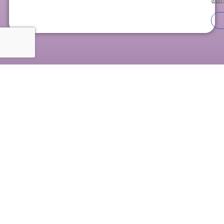
ฉันแ
2415/4 ถนนเพชรบุรีตัดใหม่ เขตบางกะปิ เขตห้วยขวาง,
กรุงเทพฯ 10310, ประเทศไทย
contact@miskawaanhealth.com
+662 118 9998
สมัครรับจดหมายข่าวของเรา