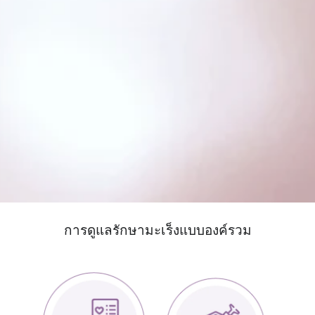
การดูแลรักษามะเร็งแบบองค์รวม