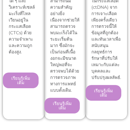
ใด ๆ และ
สามารถนี้มี
ในกระแสเลือด
วิเคราะห์เซลล์
ความสำคัญ
(ctDNA) จาก
มะเร็งที่ไหล
อย่างยิ่ง
การเจาะเลือด
เวียนอยู่ใน
เนื่องจากช่วยให้
เพียงครั้งเดียว
กระแสเลือด
สามารถตรวจ
การตรวจนี้ให้
(CTCs) ด้วย
พบมะเร็งได้ใน
ข้อมูลที่ถูกต้อง
ความจำเพาะ
ระยะเริ่มต้น
และทันเวลาเพื่อ
และความถูก
มาก ซึ่งมักจะ
สนับสนุน
ต้องสูง.
เป็นก่อนที่เนื้อ
กลยุทธ์การ
งอกจะมีขนาด
รักษาที่ปรับให้
ใหญ่พอที่จะ
เหมาะกับแต่ละ
ตรวจพบได้ด้วย
บุคคลและ
การตรวจภาพ
ปรับปรุงผลลัพธ์.
เรียนรู้เพิ่ม
เติม
ทางการแพทย์
แบบดั้งเดิม.
เรียนรู้เพิ่ม
เติม
เรียนรู้เพิ่ม
เติม