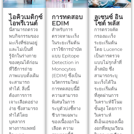
ไอคิวเมดิกซ์
การทดสอบ
ลูเซนซ์ อิน
ไอพรีเวนต์
EDIM
ไซต์ พลัส
นี่สามารถตรวจ
สำหรับการ
การตรวจคัด
พบกิจกรรมของ
ตรวจหามะเร็ง
กรองมะเร็ง
มะเร็งที่ซ่อนอยู่
ในระยะเริ่มต้น
ระยะเริ่มต้น
และไม่เป็นที่
เราใช้การบำบัด
โดย Lucence
รู้จักในร่างกาย
แบบ Epitope
เป็นการตรวจ
ของคุณได้ก่อน
Detection in
แบบไม่รุกล้ำที่
ที่วิธีการถ่าย
Monocytes
ล้ำสมัย ซึ่ง
ภาพแบบดั้งเดิม
(EDIM) ซึ่งเป็น
สามารถระบุ
จะสามารถ
นวัตกรรมใหม่
มะเร็งได้ใน
ทำได้. สิ่งนี้
การทดสอบนี้มี
ระยะเริ่มต้น
ต้องการการ
ความสามารถ
ที่สุดผ่านการ
เจาะเลือดอย่าง
พิเศษในการ
วิเคราะห์จีโนม
ง่าย ซึ่งสามารถ
ระบุตัวบ่งชี้ทาง
ขั้นสูง โดยการ
ทำได้โดย
ชีวภาพเฉพาะ
วิเคราะห์
บุคลากร
ของเนื้องอกใน
ดีเอ็นเอของเนื้อ
ทางการแพทย์
เลือด ความ
งอกที่หมุนเวียน