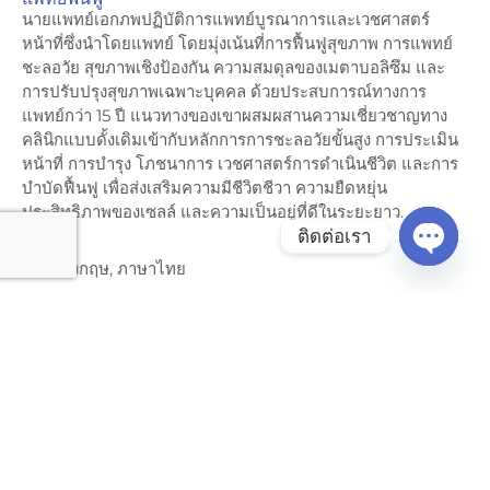
นายแพทย์เอกภพปฏิบัติการแพทย์บูรณาการและเวชศาสตร์
หน้าที่ซึ่งนำโดยแพทย์ โดยมุ่งเน้นที่การฟื้นฟูสุขภาพ การแพทย์
ชะลอวัย สุขภาพเชิงป้องกัน ความสมดุลของเมตาบอลิซึม และ
การปรับปรุงสุขภาพเฉพาะบุคคล ด้วยประสบการณ์ทางการ
แพทย์กว่า 15 ปี แนวทางของเขาผสมผสานความเชี่ยวชาญทาง
คลินิกแบบดั้งเดิมเข้ากับหลักการการชะลอวัยขั้นสูง การประเมิน
หน้าที่ การบำรุง โภชนาการ เวชศาสตร์การดำเนินชีวิต และการ
บำบัดฟื้นฟู เพื่อส่งเสริมความมีชีวิตชีวา ความยืดหยุ่น
ประสิทธิภาพของเซลล์ และความเป็นอยู่ที่ดีในระยะยาว.
ติดต่อเรา
ภาษา
ภาษาอังกฤษ, ภาษาไทย
เปิดแชท
การศึกษาและการฝึกอบรม
แพทยศาสตรดุษฎีบัณฑิต,
คณะแพทยศาสตร์สถาบัน
พระบรมราชชนก มหาวิทยาลัยมหิดล ประเทศไทย.
อนุปริญญาบัตรทางการแพทย์ชะลอวัย,
วอซาม.
การรับรองวิชาชีพสาธารณสุขศาสตร์และเวชศาสตร์
ป้องกัน,
สมาคมเวชศาสตร์ป้องกันแห่งประเทศไทย.