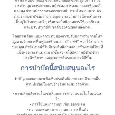
การฝึกแบบขาดออกซิเจนสลับกับออกซิเจนสูง (IHHT) ใช้
การควบคุมวงจรอย่างแม่นยำของ
การส่งมอบออกซิเจนต่ำ
และสูง
ผ่านหน้ากากทางการแพทย์—กระตุ้นระบบปรับตัว
ตามธรรมชาติของร่างกายคุณ. กระบวนการนี้กระตุ้นการ
ฟื้นฟูไมโทคอนเดรีย, เพิ่มประสิทธิภาพการใช้ออกซิเจน,
และปรับปรุงวิธีที่เซลล์ของคุณผลิตพลังงาน.
โดยการเลียนแบบผลกระทบของการปรับสภาพร่างกายในที่
สูงตามด้วยการฟื้นฟูออกซิเจนอย่างลึก IHHT ช่วยให้ร่างกาย
ของคุณ
กำจัดเซลล์ที่ไม่มีประสิทธิภาพและสร้างเซลล์ใหม่ที่
แข็งแรงและทนทานมากขึ้น
ส่งผลให้มีความมีชีวิตชีวา
ประสิทธิภาพ และสุขภาพในระยะยาวที่ดีขึ้น.
การบำบัดนี้สนับสนุนอะไร
IHHT ถูกออกแบบมาเพื่อเพิ่มประสิทธิภาพระบบชีวภาพพื้น
ฐานที่เชื่อมโยงกับอายุยืนและสมรรถภาพ:
• การผลิตพลังงานในเซลล์และการทำงานของไมโทคอนเด
รีย
• การใช้และการหมุนเวียนออกซิเจน
• ความอดทนทางกายภาพและการฟื้นตัว
• การทำงานของสมอง, ความตั้งใจ, และความชัดเจนทาง