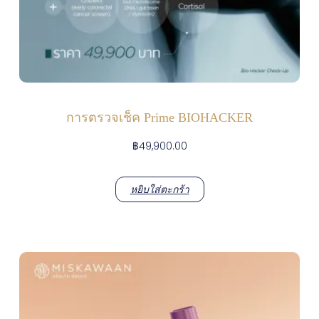
การตรวจเช็ค Prime BIOHACKER
฿
49,900.00
หยิบใส่ตะกร้า