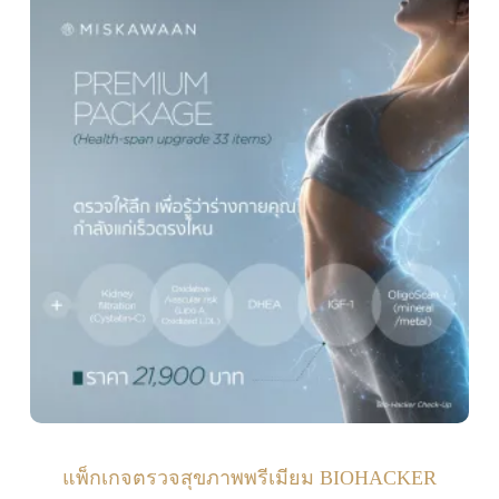
แพ็กเกจตรวจสุขภาพพรีเมียม BIOHACKER